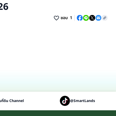
26
ชอบ
1
8 รูปภาพ
ที่ดิน Channel
@SmartLands