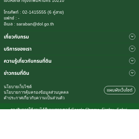
เขตหลักสี่ กรุงเทพมหานคร 10210
โทรศัพท์ : 02-1415555 (6 คู่สาย)
แฟกซ์ : -
อีเมล : saraban@dol.go.th
เกี่ยวกับกรม
บริการของเรา
ความรู้เกี่ยวกับกรมที่ดิน
ข่าวกรมที่ดิน
นโยบายเว็บไซต์
แผนผังเว็บไซต์
นโยบายการคุ้มครองข้อมูลส่วนบุคคล
คำประกาศเกี่ยวกับความเป็นส่วนตัว
รองรับการใช้งานได้ดีบนบราวเซอร์ Google Chrome, Firefox, Safari,
Microsoft Edge.
© สงวนลิขสิทธิ์ พ.ศ. 2567 - กรมที่ดิน
สถิติผู้เข้าชมเว็บไซต์
5
0
5
8
6
6
3