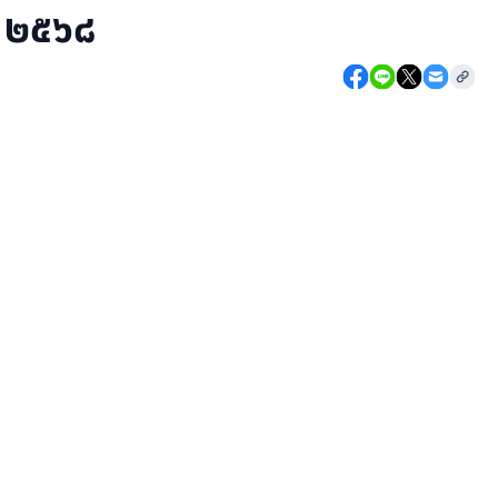
. ๒๕๖๘