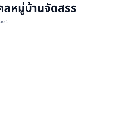
คคลหมู่บ้านจัดสรร
แนบ 1